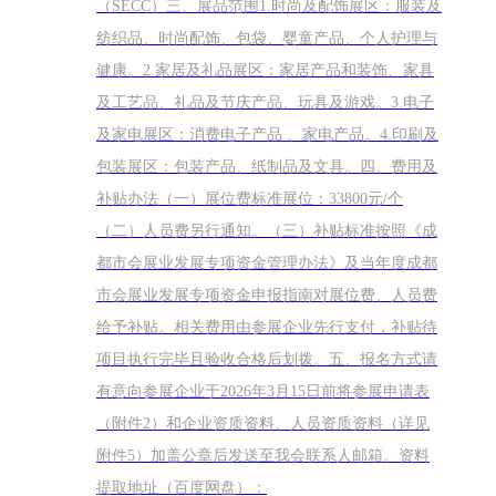
（SECC）三、展品范围1.时尚及配饰展区：服装及
纺织品、时尚配饰、包袋、婴童产品、个人护理与
健康。2.家居及礼品展区：家居产品和装饰、家具
及工艺品、礼品及节庆产品、玩具及游戏。3.电子
及家电展区：消费电子产品 、家电产品。4.印刷及
包装展区：包装产品、纸制品及文具。四、费用及
补贴办法（一）展位费标准展位：33800元/个
（二）人员费另行通知。（三）补贴标准按照《成
都市会展业发展专项资金管理办法》及当年度成都
市会展业发展专项资金申报指南对展位费、人员费
给予补贴。相关费用由参展企业先行支付，补贴待
项目执行完毕且验收合格后划拨。五、报名方式请
有意向参展企业于2026年3月15日前将参展申请表
（附件2）和企业资质资料、人员资质资料（详见
附件5）加盖公章后发送至我会联系人邮箱。资料
提取地址（百度网盘）：