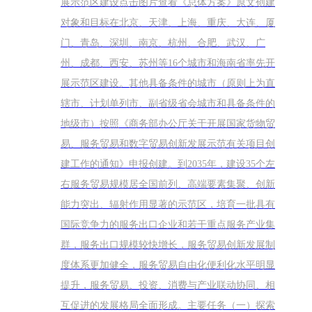
展示范区建设点击图片查看《总体方案》原文创建
对象和目标在北京、天津、上海、重庆、大连、厦
门、青岛、深圳、南京、杭州、合肥、武汉、广
州、成都、西安、苏州等16个城市和海南省率先开
展示范区建设。其他具备条件的城市（原则上为直
辖市、计划单列市、副省级省会城市和具备条件的
地级市）按照《商务部办公厅关于开展国家货物贸
易、服务贸易和数字贸易创新发展示范有关项目创
建工作的通知》申报创建。到2035年，建设35个左
右服务贸易规模居全国前列、高端要素集聚、创新
能力突出、辐射作用显著的示范区，培育一批具有
国际竞争力的服务出口企业和若干重点服务产业集
群，服务出口规模较快增长，服务贸易创新发展制
度体系更加健全，服务贸易自由化便利化水平明显
提升，服务贸易、投资、消费与产业联动协同、相
互促进的发展格局全面形成。主要任务（一）探索