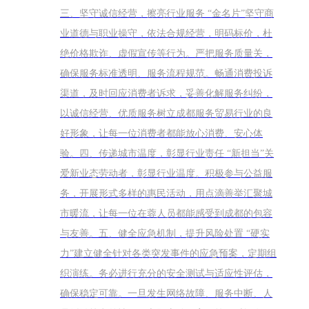
三、坚守诚信经营，擦亮行业服务 “金名片”坚守商
业道德与职业操守，依法合规经营，明码标价，杜
绝价格欺诈、虚假宣传等行为。严把服务质量关，
确保服务标准透明、服务流程规范。畅通消费投诉
渠道，及时回应消费者诉求，妥善化解服务纠纷，
以诚信经营、优质服务树立成都服务贸易行业的良
好形象，让每一位消费者都能放心消费、安心体
验。四、传递城市温度，彰显行业责任 “新担当”关
爱新业态劳动者，彰显行业温度。积极参与公益服
务，开展形式多样的惠民活动，用点滴善举汇聚城
市暖流，让每一位在蓉人员都能感受到成都的包容
与友善。五、健全应急机制，提升风险处置 “硬实
力”建立健全针对各类突发事件的应急预案，定期组
织演练。务必进行充分的安全测试与适应性评估，
确保稳定可靠。一旦发生网络故障、服务中断、人