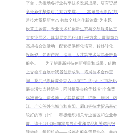
平台，为推动各行业共享技术发展成果、培育贸易
竞争新优势提供了有力支撑。 本届展会将以“打
造技术贸易新生态 共绘全球合作新篇章”为主题，
设置主题馆、专业技术和创新生态与交易服务区三
大专业展区。规划展览面积3.8万平方米，展期举办
高规格会议活动，配套提供孵化培育、转移转化、
投融资、知识产权、法律、人才等技术贸易全链条
服务。 为了解最新科技创新项目和成果，借助
上交会平台展示我省创新成果，拓展技术合作空
间，我厅已将该展会纳入2026年“川行天下”市场化
展会活动支持清单，同时组委会给予我省4个免费
标准摊位。请各地，尤其是成都、绵阳、德阳、内
江、广安等外包城市和资阳、眉山等技术贸易基础
较好的市（州），积极组织相关专业园区和企业参
展。请于4月30日前将参展企业和展品相关信息报
活动统一组织机构——成都市服务贸易协会，并抄