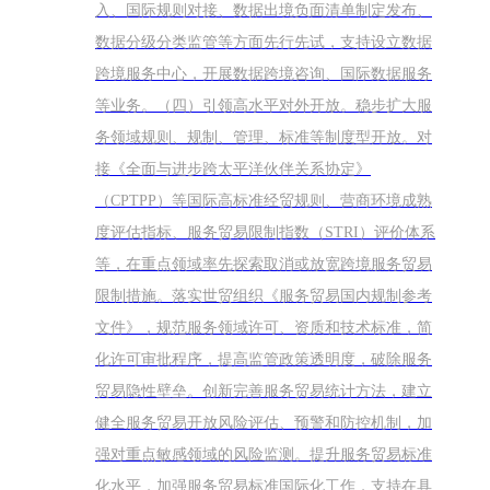
入、国际规则对接、数据出境负面清单制定发布、
数据分级分类监管等方面先行先试，支持设立数据
跨境服务中心，开展数据跨境咨询、国际数据服务
等业务。（四）引领高水平对外开放。稳步扩大服
务领域规则、规制、管理、标准等制度型开放。对
接《全面与进步跨太平洋伙伴关系协定》
（CPTPP）等国际高标准经贸规则、营商环境成熟
度评估指标、服务贸易限制指数（STRI）评价体系
等，在重点领域率先探索取消或放宽跨境服务贸易
限制措施。落实世贸组织《服务贸易国内规制参考
文件》，规范服务领域许可、资质和技术标准，简
化许可审批程序，提高监管政策透明度，破除服务
贸易隐性壁垒。创新完善服务贸易统计方法，建立
健全服务贸易开放风险评估、预警和防控机制，加
强对重点敏感领域的风险监测。提升服务贸易标准
化水平，加强服务贸易标准国际化工作，支持在具