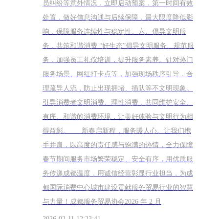
员纠纷等意外情况，立即启动预案，第一时间有效
处置，做好信息沟通与后续保障，最大限度降低影
响，保障服务连续性与稳定性。六、倡导文明服
务，共筑和谐消费 “好生态”倡导文明服务、规范服
务，加强员工礼仪培训，提升服务素养。针对热门
服务场景、网红打卡点等，加强现场秩序引导，合
理疏导人流，防止出现拥堵、插队等不文明现象。
引导消费者文明消费、理性消费，共同维护安全、
有序、和谐的消费环境，让美好体验与文明行为相
得益彰。 新春启新程，服务暖人心。让我们携
手并肩，以高度的责任感与饱满的热情，全力保障
春节期间服务市场繁荣稳定、安全有序，用优质服
务传递成都温度，用诚信经营彰显行业担当，为成
都国际消费中心城市建设贡献服务贸易行业的智慧
与力量！成都服务贸易协会2026 年 2 月
2026-02-11 12:23:41