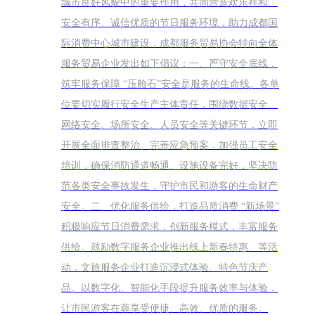
城市良好风貌中的重要作用，共同营造欢乐祥和、
安全有序、诚信优质的节日服务环境，助力成都国
际消费中心城市建设，成都服务贸易协会特向全体
服务贸易企业发出如下倡议：一、严守安全底线，
筑牢服务保障 “压舱石”安全是服务的生命线。各单
位要切实履行安全生产主体责任，围绕数据安全、
网络安全、场所安全、人员安全等关键环节，立即
开展全面排查整治。完善应急预案，加强员工安全
培训，确保消防通道畅通、设施设备完好，坚决防
范各类安全事故发生，守护市民和游客的生命财产
安全。二、优化服务供给，打造品质消费 “新场景”
积极响应节日消费需求，创新服务模式，丰富服务
供给。鼓励数字服务企业推出线上新春特惠、等活
动，文旅服务企业打造沉浸式体验、特色节庆产
品。以数字化、智能化手段提升服务效率与体验，
让市民游客在蓉享受便捷、高效、优质的服务。